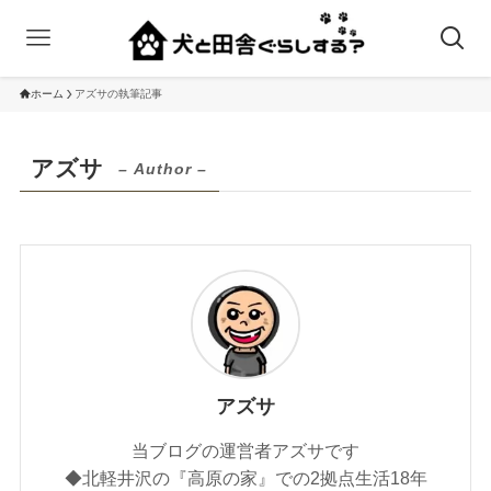
ホーム
アズサの執筆記事
アズサ
– Author –
アズサ
当ブログの運営者アズサです
◆北軽井沢の『高原の家』での2拠点生活18年