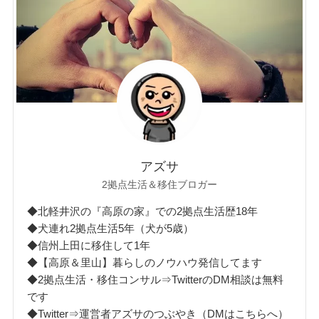
アズサ
2拠点生活＆移住ブロガー
◆北軽井沢の『高原の家』での2拠点生活歴18年
◆犬連れ2拠点生活5年（犬が5歳）
◆信州上田に移住して1年
◆【高原＆里山】暮らしのノウハウ発信してます
◆2拠点生活・移住コンサル⇒TwitterのDM相談は無料
です
◆Twitter⇒運営者アズサのつぶやき（DMはこちらへ）