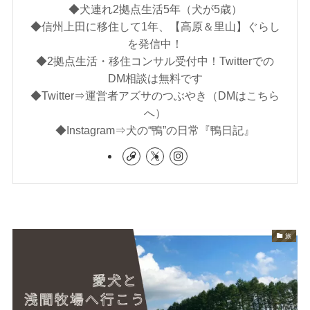
◆犬連れ2拠点生活5年（犬が5歳）
◆信州上田に移住して1年、【高原＆里山】ぐらし
を発信中！
◆2拠点生活・移住コンサル受付中！Twitterでの
DM相談は無料です
◆Twitter⇒運営者アズサのつぶやき（DMはこちら
へ）
◆Instagram⇒犬の“鴨”の日常『鴨日記』
旅