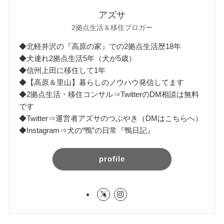
アズサ
2拠点生活＆移住ブロガー
◆北軽井沢の『高原の家』での2拠点生活歴18年
◆犬連れ2拠点生活5年（犬が5歳）
◆信州上田に移住して1年
◆【高原＆里山】暮らしのノウハウ発信してます
◆2拠点生活・移住コンサル⇒TwitterのDM相談は無料
です
◆Twitter⇒運営者アズサのつぶやき（DMはこちらへ）
◆Instagram⇒犬の“鴨”の日常『鴨日記』
profile