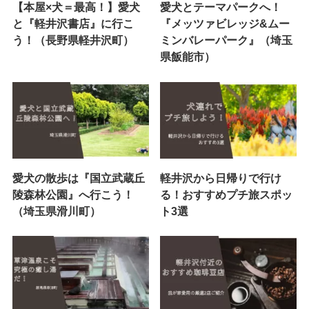
【本屋×犬＝最高！】愛犬
愛犬とテーマパークへ！
と『軽井沢書店』に行こ
『メッツァビレッジ&ムー
う！（長野県軽井沢町）
ミンバレーパーク』（埼玉
県飯能市）
愛犬の散歩は『国立武蔵丘
軽井沢から日帰りで行け
陵森林公園』へ行こう！
る！おすすめプチ旅スポッ
（埼玉県滑川町）
ト3選