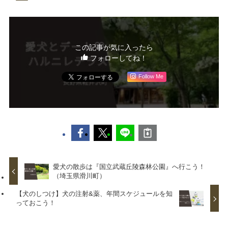
この記事が気に入ったら
フォローしてね！
Follow Me
愛犬の散歩は『国立武蔵丘陵森林公園』へ行こう！
（埼玉県滑川町）
【犬のしつけ】犬の注射&薬、年間スケジュールを知
っておこう！