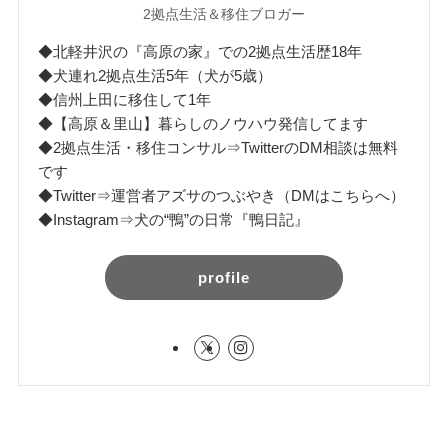
2拠点生活＆移住ブロガー
◆北軽井沢の『高原の家』での2拠点生活歴18年
◆犬連れ2拠点生活5年（犬が5歳）
◆信州上田に移住して1年
◆【高原＆里山】暮らしのノウハウ発信してます
◆2拠点生活・移住コンサル⇒TwitterのDM相談は無料
です
◆Twitter⇒運営者アズサのつぶやき（DMはこちらへ）
◆Instagram⇒犬の“鴨”の日常『鴨日記』
profile