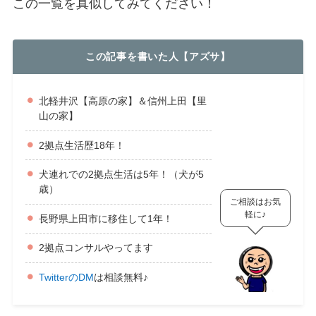
この一覧を真似してみてください！
この記事を書いた人【アズサ】
北軽井沢【高原の家】＆信州上田【里
山の家】
2拠点生活歴18年！
犬連れでの2拠点生活は5年！（犬が5
歳）
ご相談はお気
軽に♪
長野県上田市に移住して1年！
2拠点コンサルやってます
TwitterのDM
は相談無料♪