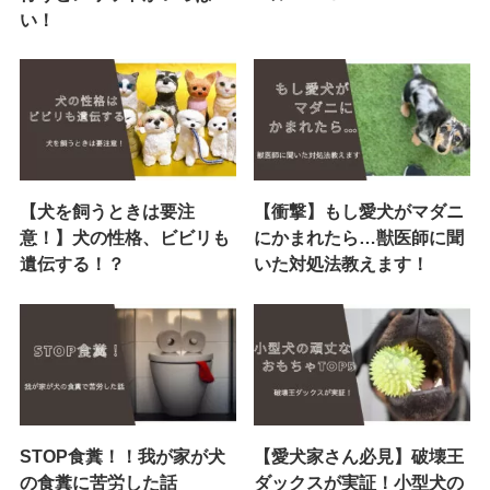
い！
【犬を飼うときは要注
【衝撃】もし愛犬がマダニ
意！】犬の性格、ビビリも
にかまれたら…獣医師に聞
遺伝する！？
いた対処法教えます！
STOP食糞！！我が家が犬
【愛犬家さん必見】破壊王
の食糞に苦労した話
ダックスが実証！小型犬の