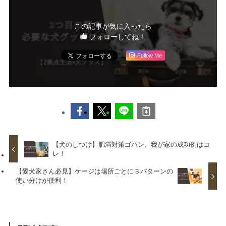
この記事が気に入ったら
フォローしてね！
Follow Me
【犬のしつけ】肥満対策ゴハン、我が家の成功例はコ
レ！
【愛犬家さん必見】ケージは場所ごとに３パターンの
使い分けが便利！